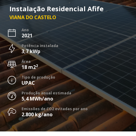
Instalação Residencial Afife
VIANA DO CASTELO
Ano
2021
Potência instalada
3,7 kWp
Área
2
18 m2
Tipo de produção
UPAC
Produção anual estimada
5,4 MWh/ano
Emissões de CO2 evitadas por ano
2.800 kg/ano