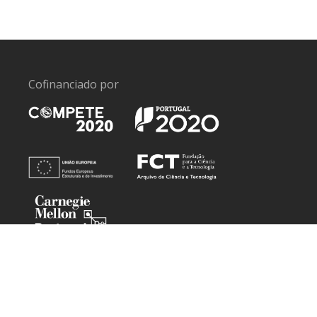
Cofinanciado por
Projetos I&DT:
Building Hope
Baterias 2030